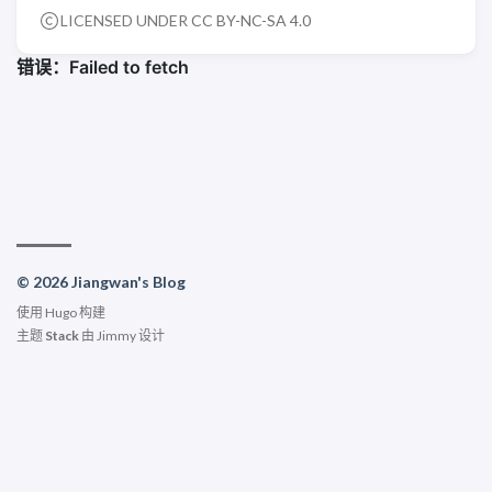
LICENSED UNDER
CC BY-NC-SA 4.0
© 2026 Jiangwan's Blog
使用
Hugo
构建
主题
Stack
由
Jimmy
设计