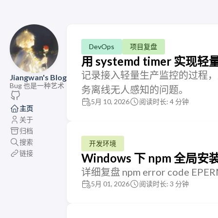
DevOps
项目复盘
用 systemd timer 实
记录接入轻量生产监控的过程，用 sy
Jiangwan's Blog
Bug 也是一种艺术
务离线无人感知的问题。
5月 10, 2026
阅读时长: 4 分钟
主页
关于
归档
搜索
开发环境
链接
Windows 下 npm 全局
详细复盘 npm error code
5月 01, 2026
阅读时长: 3 分钟