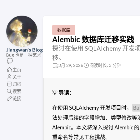
数据库
Alembic 数据库迁移实践
探讨在使用 SQLAlchemy 
Jiangwan's Blog
Bug 也是一种艺术
移。
3月 29, 2026
阅读时长: 3 分钟
主页
关于
归档
搜索
💡
导读
：
链接
在使用 SQLAlchemy 开发项目时，
Ba
法处理后续的字段增加、类型修改等
Alembic。本文将深入探讨 Alemb
重命名等常见工程挑战。