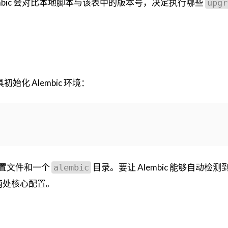
mbic 会对比本地脚本与该表中的版本号，决定执行哪些
upgr
化 Alembic 环境：
置文件和一个
目录。要让 Alembic 能够自动检测
alembic
成两处核心配置。