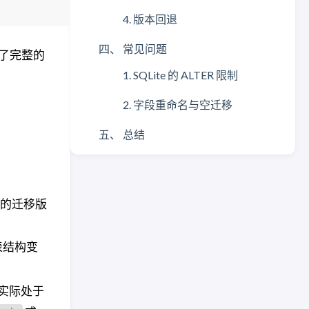
4. 版本回退
四、 常见问题
供了完整的
1. SQLite 的 ALTER 限制
2. 字段重命名与空迁移
五、 总结
的迁移版
表结构变
库实际处于