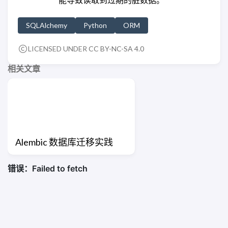
SQLAlchemy
Python
ORM
LICENSED UNDER
CC BY-NC-SA 4.0
相关文章
Alembic 数据库迁移实践