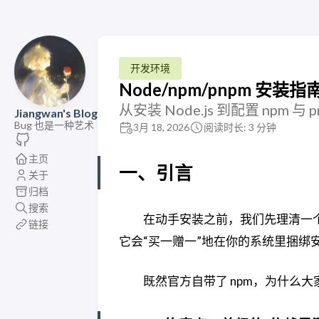
开发环境
Node/npm/pnpm 安装指
从安装 Node.js 到配置 npm
Jiangwan's Blog
Bug 也是一种艺术
3月 18, 2026
阅读时长: 3 分钟
主页
一、引言
关于
归档
搜索
在动手安装之前，我们先理清一
链接
它会“买一赠一”地在你的系统里捆绑
既然官方自带了 npm，为什么