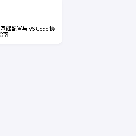
t 基础配置与 VS Code 协
指南