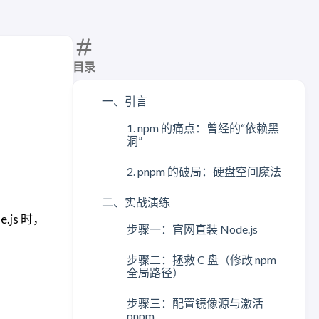
目录
一、引言
。
1. npm 的痛点：曾经的“依赖黑
洞”
2. pnpm 的破局：硬盘空间魔法
二、实战演练
.js 时，
步骤一：官网直装 Node.js
步骤二：拯救 C 盘（修改 npm
全局路径）
步骤三：配置镜像源与激活
pnpm