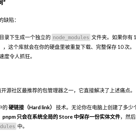
洞”
疼的缺陷：
目录下生成一个独立的
文件夹。如果你有 1
node_modules
t），这个库就会在你的硬盘里被重复下载、完整保存 10 次。
速度令人抓狂。
pm）是目前开源社区最推荐的包管理器之一，它直接解决了上述痛点。
中的
硬链接（Hard link）
技术。无论你在电脑上创建了多少
，
pnpm 只会在系统全局的 Store 中保存一份实体文件
，然后
中。
dules