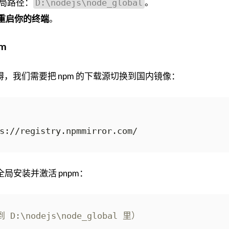
局路径：
。
D:\nodejs\node_global
重启你的终端
。
m
，我们需要把 npm 的下载源切换到国内镜像：
局安装并激活 pnpm：
:\nodejs\node_global 里）